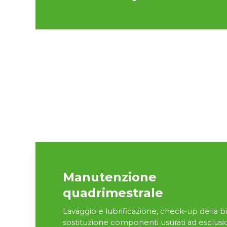
Manutenzione
quadrimestrale
Lavaggio e lubrificazione, check-up della bi
sostituzione componenti usurati ad esclus