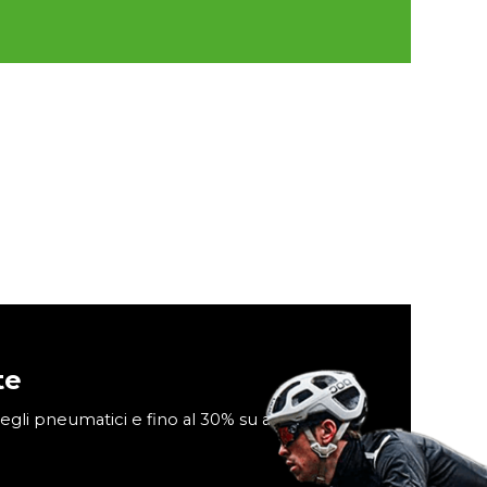
te
egli pneumatici e fino al 30% su accessori