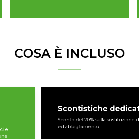
COSA È INCLUSO
Scontistiche dedica
Sconto del 20% sulla sostituzione d
ed abbigliamento
ci e
ione