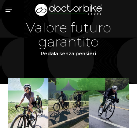
Skip
Menu
to
main
Valore futuro
content
garantito
Pedala senza pensieri