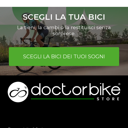
È possibile scegliere le bici indicate
nell’apposita sezione del sito
SCEGLI LA TUA BICI
www.shop.doctorbike.it
o cmq tutte
le bici da corsa, MTB, gravel o e-bike
La tieni, la cambi o la restituisci senza
con un valore superiore a euro 2000.
sorprese.
SCEGLI LA BICI DEI TUOI SOGNI