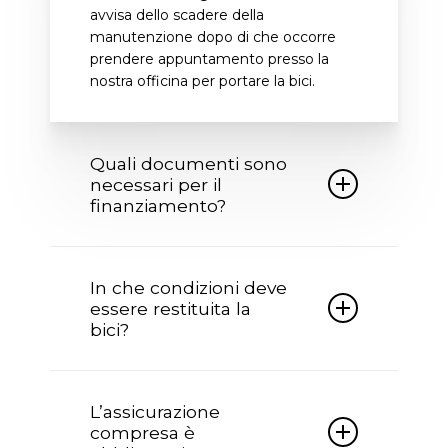
avvisa dello scadere della
manutenzione dopo di che occorre
prendere appuntamento presso la
nostra officina per portare la bici.
Quali documenti sono
necessari per il
finanziamento?
Per poter accedere al finanziamento
occorre essere in possesso della carta
In che condizioni deve
identità non scaduta, codice fiscale,
essere restituita la
IBAN del proprio conto corrente e per
bici?
importi superiori a euro 2500 anche
della busta paga.
Al termine pattuito la bici deve essere
restituita in buone condizioni, con le
L’assicurazione
manutenzione programmate
compresa è
eseguite insieme alla