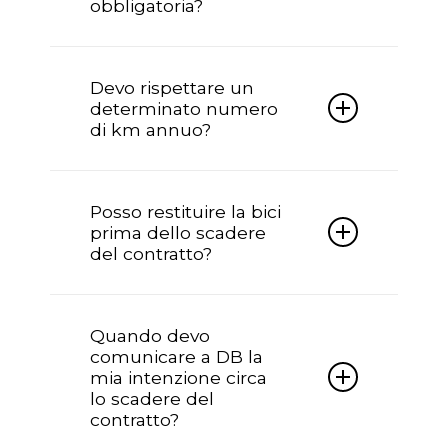
obbligatoria?
documentazione e accessori originali.
Sì, l’assicurazione è obbligatoria e
viene interamente omaggiata da
Devo rispettare un
Doctorbike per tutta la durata del
determinato numero
contratto.
di km annuo?
No, nessun numero di km da
rispettare.
Posso restituire la bici
prima dello scadere
del contratto?
Sì è possibile recedere dal contratto
prima della scadenza per seri motivi,
Quando devo
tramite forma scritta; in questo caso si
comunicare a DB la
chiederà alla finanziaria il riconteggio
mia intenzione circa
dell’importo a saldo.
lo scadere del
contratto?