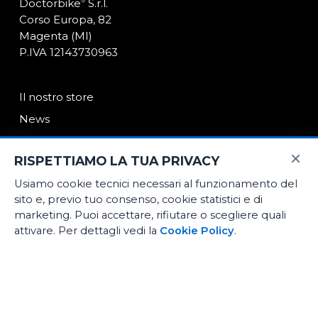
Doctorbike
S.r.l.
®
Corso Europa, 82
Magenta (MI)
P.IVA 12143730963
Il nostro store
News
Contatti
×
RISPETTIAMO LA TUA PRIVACY
Usiamo cookie tecnici necessari al funzionamento del
E-Commerce
sito e, previo tuo consenso, cookie statistici e di
Noleggio medio termine
marketing. Puoi accettare, rifiutare o scegliere quali
attivare. Per dettagli vedi la
Cookie Policy
.
Officina certificata
[iub-pp-button]
Biomeccanica ciclismo