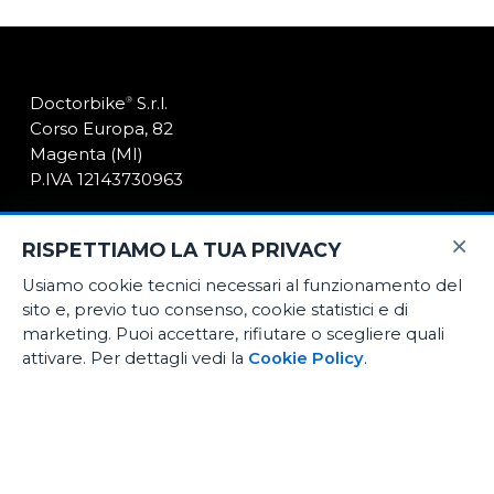
Doctorbike
S.r.l.
®
Corso Europa, 82
Magenta (MI)
P.IVA 12143730963
×
Il nostro store
RISPETTIAMO LA TUA PRIVACY
News
Usiamo cookie tecnici necessari al funzionamento del
sito e, previo tuo consenso, cookie statistici e di
Contatti
marketing. Puoi accettare, rifiutare o scegliere quali
attivare. Per dettagli vedi la
Cookie Policy
.
E-Commerce
Noleggio medio termine
Officina certificata