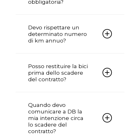
obbligatoria?
documentazione e accessori originali.
Sì, l’assicurazione è obbligatoria e
viene interamente omaggiata da
Devo rispettare un
Doctorbike per tutta la durata del
determinato numero
contratto.
di km annuo?
No, nessun numero di km da
rispettare.
Posso restituire la bici
prima dello scadere
del contratto?
Sì è possibile recedere dal contratto
prima della scadenza per seri motivi,
Quando devo
tramite forma scritta; in questo caso si
comunicare a DB la
chiederà alla finanziaria il riconteggio
mia intenzione circa
dell’importo a saldo.
lo scadere del
contratto?