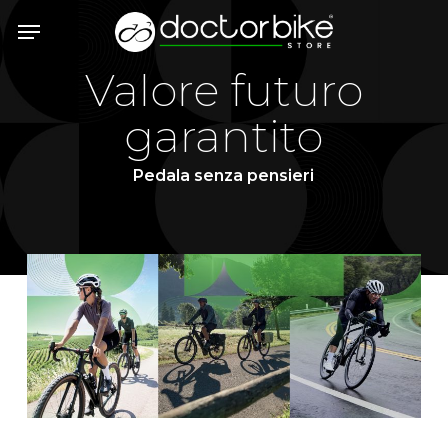
Skip
Menu
to
main
Valore futuro
content
garantito
Pedala senza pensieri