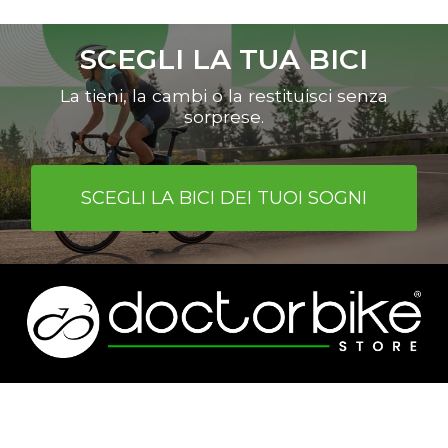
È possibile scegliere le bici indicate
nell’apposita sezione del sito
SCEGLI LA TUA BICI
www.shop.doctorbike.it
o cmq tutte
le bici da corsa, MTB, gravel o e-bike
La tieni, la cambi o la restituisci senza
con un valore superiore a euro 2000.
sorprese.
SCEGLI LA BICI DEI TUOI SOGNI