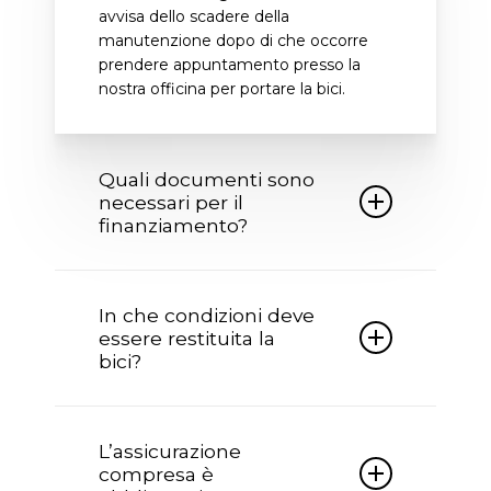
avvisa dello scadere della
manutenzione dopo di che occorre
prendere appuntamento presso la
nostra officina per portare la bici.
Quali documenti sono
necessari per il
finanziamento?
Per poter accedere al finanziamento
occorre essere in possesso della carta
In che condizioni deve
identità non scaduta, codice fiscale,
essere restituita la
IBAN del proprio conto corrente e per
bici?
importi superiori a euro 2500 anche
della busta paga.
Al termine pattuito la bici deve essere
restituita in buone condizioni, con le
L’assicurazione
manutenzione programmate
compresa è
eseguite insieme alla