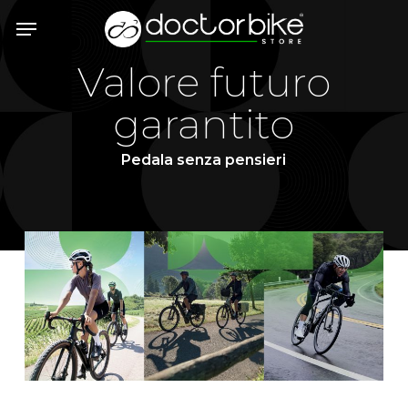
Skip
Menu
to
main
Valore futuro
content
garantito
Pedala senza pensieri