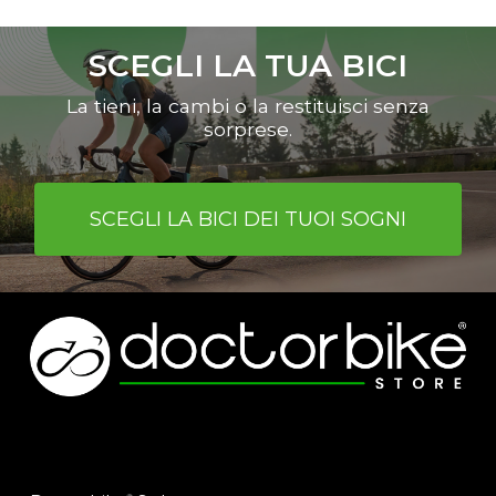
È possibile scegliere le bici indicate
nell’apposita sezione del sito
SCEGLI LA TUA BICI
www.shop.doctorbike.it
o cmq tutte
le bici da corsa, MTB, gravel o e-bike
La tieni, la cambi o la restituisci senza
con un valore superiore a euro 2000.
sorprese.
SCEGLI LA BICI DEI TUOI SOGNI