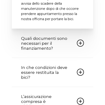
avvisa dello scadere della
manutenzione dopo di che occorre
prendere appuntamento presso la
nostra officina per portare la bici.
Quali documenti sono
necessari per il
finanziamento?
Per poter accedere al finanziamento
occorre essere in possesso della carta
In che condizioni deve
identità non scaduta, codice fiscale,
essere restituita la
IBAN del proprio conto corrente e per
bici?
importi superiori a euro 2500 anche
della busta paga.
Al termine pattuito la bici deve essere
restituita in buone condizioni, con le
L’assicurazione
manutenzione programmate
compresa è
eseguite insieme alla