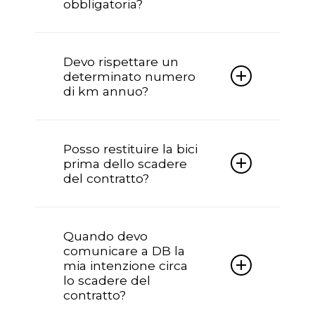
obbligatoria?
documentazione e accessori originali.
Sì, l’assicurazione è obbligatoria e
viene interamente omaggiata da
Devo rispettare un
Doctorbike per tutta la durata del
determinato numero
contratto.
di km annuo?
No, nessun numero di km da
rispettare.
Posso restituire la bici
prima dello scadere
del contratto?
Sì è possibile recedere dal contratto
prima della scadenza per seri motivi,
Quando devo
tramite forma scritta; in questo caso si
comunicare a DB la
chiederà alla finanziaria il riconteggio
mia intenzione circa
dell’importo a saldo.
lo scadere del
contratto?