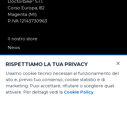
Doctorbike
S.r.l.
®
Corso Europa, 82
Magenta (MI)
P.IVA 12143730963
Il nostro store
News
Contatti
×
RISPETTIAMO LA TUA PRIVACY
Usiamo cookie tecnici necessari al funzionamento del
E-Commerce
sito e, previo tuo consenso, cookie statistici e di
Noleggio medio termine
marketing. Puoi accettare, rifiutare o scegliere quali
attivare. Per dettagli vedi la
Cookie Policy
.
Officina certificata
[iub-pp-button]
Biomeccanica ciclismo