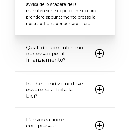
avvisa dello scadere della
manutenzione dopo di che occorre
prendere appuntamento presso la
nostra officina per portare la bici.
Quali documenti sono
necessari per il
finanziamento?
Per poter accedere al finanziamento
occorre essere in possesso della carta
In che condizioni deve
identità non scaduta, codice fiscale,
essere restituita la
IBAN del proprio conto corrente e per
bici?
importi superiori a euro 2500 anche
della busta paga.
Al termine pattuito la bici deve essere
restituita in buone condizioni, con le
L’assicurazione
manutenzione programmate
compresa è
eseguite insieme alla