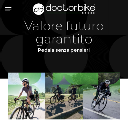
Skip
Menu
to
main
Valore futuro
content
garantito
Pedala senza pensieri