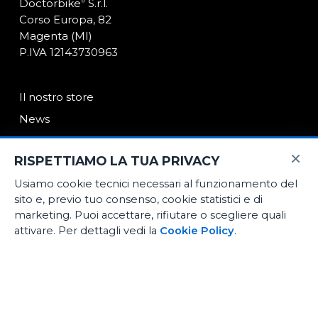
Doctorbike
S.r.l.
®
Corso Europa, 82
Magenta (MI)
P.IVA 12143730963
Il nostro store
News
Contatti
×
RISPETTIAMO LA TUA PRIVACY
Usiamo cookie tecnici necessari al funzionamento del
E-Commerce
sito e, previo tuo consenso, cookie statistici e di
Noleggio medio termine
marketing. Puoi accettare, rifiutare o scegliere quali
attivare. Per dettagli vedi la
Cookie Policy
.
Officina certificata
[iub-pp-button]
Biomeccanica ciclismo