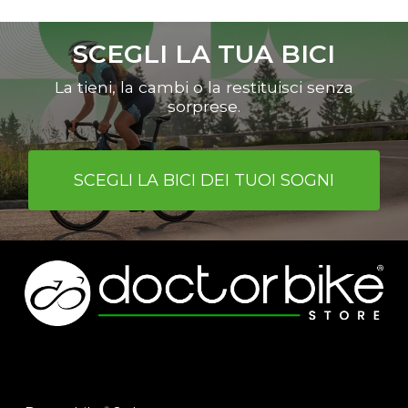
È possibile scegliere le bici indicate
nell’apposita sezione del sito
SCEGLI LA TUA BICI
www.shop.doctorbike.it
o cmq tutte
le bici da corsa, MTB, gravel o e-bike
La tieni, la cambi o la restituisci senza
con un valore superiore a euro 2000.
sorprese.
SCEGLI LA BICI DEI TUOI SOGNI