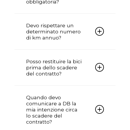
obbligatoria?
documentazione e accessori originali.
Sì, l’assicurazione è obbligatoria e
viene interamente omaggiata da
Devo rispettare un
Doctorbike per tutta la durata del
determinato numero
contratto.
di km annuo?
No, nessun numero di km da
rispettare.
Posso restituire la bici
prima dello scadere
del contratto?
Sì è possibile recedere dal contratto
prima della scadenza per seri motivi,
Quando devo
tramite forma scritta; in questo caso si
comunicare a DB la
chiederà alla finanziaria il riconteggio
mia intenzione circa
dell’importo a saldo.
lo scadere del
contratto?