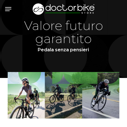
Skip
Menu
to
main
Valore futuro
content
garantito
Pedala senza pensieri