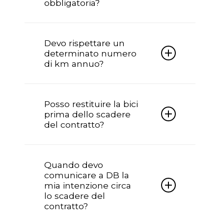
obbligatoria?
documentazione e accessori originali.
Sì, l’assicurazione è obbligatoria e
viene interamente omaggiata da
Devo rispettare un
Doctorbike per tutta la durata del
determinato numero
contratto.
di km annuo?
No, nessun numero di km da
rispettare.
Posso restituire la bici
prima dello scadere
del contratto?
Sì è possibile recedere dal contratto
prima della scadenza per seri motivi,
Quando devo
tramite forma scritta; in questo caso si
comunicare a DB la
chiederà alla finanziaria il riconteggio
mia intenzione circa
dell’importo a saldo.
lo scadere del
contratto?