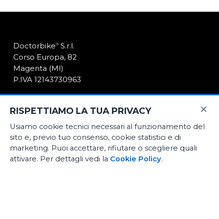
Doctorbike
S.r.l.
®
Corso Europa, 82
Magenta (MI)
P.IVA 12143730963
×
Il nostro store
RISPETTIAMO LA TUA PRIVACY
News
Usiamo cookie tecnici necessari al funzionamento del
sito e, previo tuo consenso, cookie statistici e di
Contatti
marketing. Puoi accettare, rifiutare o scegliere quali
attivare. Per dettagli vedi la
Cookie Policy
.
E-Commerce
Noleggio medio termine
Officina certificata