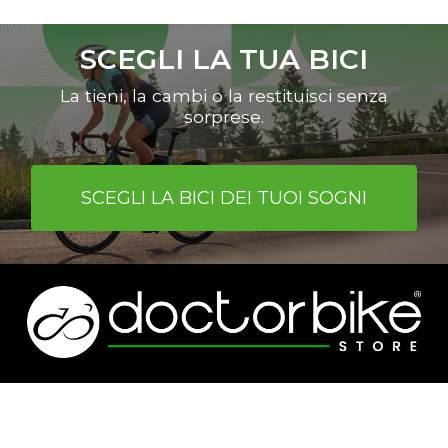
È possibile scegliere le bici indicate
nell’apposita sezione del sito
SCEGLI LA TUA BICI
www.shop.doctorbike.it
o cmq tutte
le bici da corsa, MTB, gravel o e-bike
La tieni, la cambi o la restituisci senza
con un valore superiore a euro 2000.
sorprese.
SCEGLI LA BICI DEI TUOI SOGNI