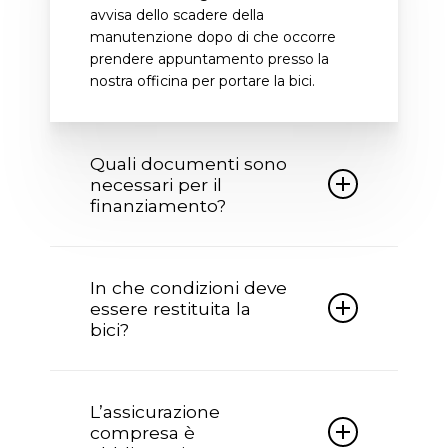
avvisa dello scadere della
manutenzione dopo di che occorre
prendere appuntamento presso la
nostra officina per portare la bici.
Quali documenti sono
necessari per il
finanziamento?
Per poter accedere al finanziamento
occorre essere in possesso della carta
In che condizioni deve
identità non scaduta, codice fiscale,
essere restituita la
IBAN del proprio conto corrente e per
bici?
importi superiori a euro 2500 anche
della busta paga.
Al termine pattuito la bici deve essere
restituita in buone condizioni, con le
L’assicurazione
manutenzione programmate
compresa è
eseguite insieme alla