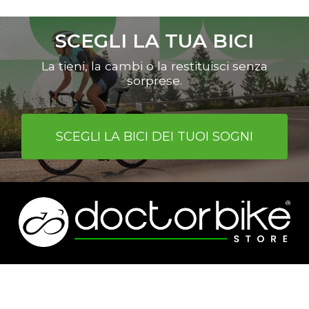
È possibile scegliere le bici indicate
nell’apposita sezione del sito
SCEGLI LA TUA BICI
www.shop.doctorbike.it
o cmq tutte
le bici da corsa, MTB, gravel o e-bike
La tieni, la cambi o la restituisci senza
con un valore superiore a euro 2000.
sorprese.
SCEGLI LA BICI DEI TUOI SOGNI