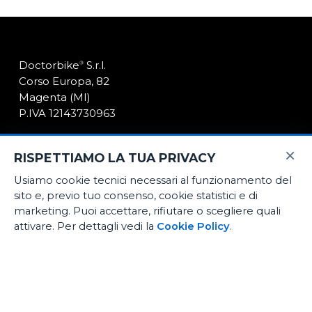
Doctorbike
S.r.l.
®
Corso Europa, 82
Magenta (MI)
P.IVA 12143730963
×
Il nostro store
RISPETTIAMO LA TUA PRIVACY
News
Usiamo cookie tecnici necessari al funzionamento del
sito e, previo tuo consenso, cookie statistici e di
Contatti
marketing. Puoi accettare, rifiutare o scegliere quali
attivare. Per dettagli vedi la
Cookie Policy
.
E-Commerce
Noleggio medio termine
Officina certificata