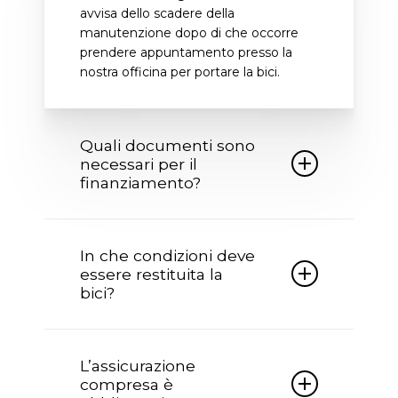
avvisa dello scadere della
manutenzione dopo di che occorre
prendere appuntamento presso la
nostra officina per portare la bici.
Quali documenti sono
necessari per il
finanziamento?
Per poter accedere al finanziamento
occorre essere in possesso della carta
In che condizioni deve
identità non scaduta, codice fiscale,
essere restituita la
IBAN del proprio conto corrente e per
bici?
importi superiori a euro 2500 anche
della busta paga.
Al termine pattuito la bici deve essere
restituita in buone condizioni, con le
L’assicurazione
manutenzione programmate
compresa è
eseguite insieme alla