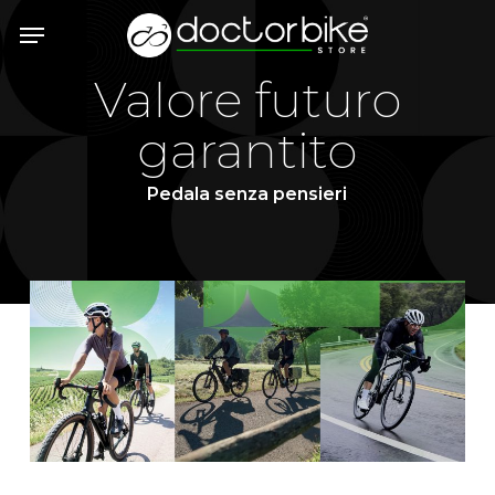
Skip
Menu
to
main
Valore futuro
content
garantito
Pedala senza pensieri