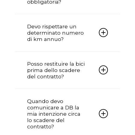
obbligatoria?
documentazione e accessori originali.
Sì, l’assicurazione è obbligatoria e
viene interamente omaggiata da
Devo rispettare un
Doctorbike per tutta la durata del
determinato numero
contratto.
di km annuo?
No, nessun numero di km da
rispettare.
Posso restituire la bici
prima dello scadere
del contratto?
Sì è possibile recedere dal contratto
prima della scadenza per seri motivi,
Quando devo
tramite forma scritta; in questo caso si
comunicare a DB la
chiederà alla finanziaria il riconteggio
mia intenzione circa
dell’importo a saldo.
lo scadere del
contratto?