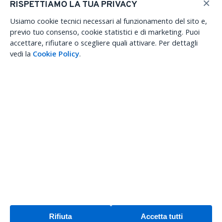
×
RISPETTIAMO LA TUA PRIVACY
Usiamo cookie tecnici necessari al funzionamento del sito e,
previo tuo consenso, cookie statistici e di marketing. Puoi
accettare, rifiutare o scegliere quali attivare. Per dettagli
Senza categoria
vedi la
Cookie Policy
.
Ciao mondo!
Cerca
CERCA
ARTICOLI RECENTI
Ciao mondo!
Rifiuta
Accetta tutti
COMMENTI RECENTI