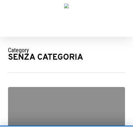
Skip
to
main
content
Category
SENZA CATEGORIA
Ciao
mondo!