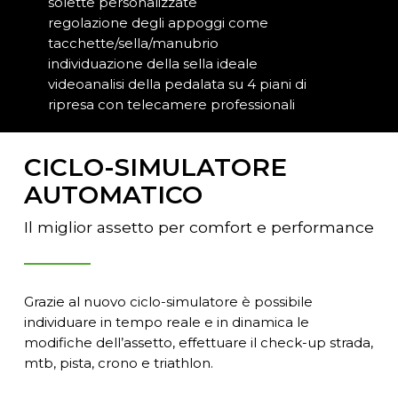
solette personalizzate
regolazione degli appoggi come
tacchette/sella/manubrio
individuazione della sella ideale
videoanalisi della pedalata su 4 piani di
ripresa con telecamere professionali
CICLO-SIMULATORE
AUTOMATICO
Il miglior assetto per comfort e performance
Grazie al nuovo ciclo-simulatore è possibile
individuare in tempo reale e in dinamica le
modifiche dell’assetto, effettuare il check-up strada,
mtb, pista, crono e triathlon.