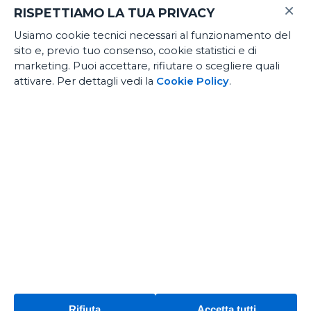
×
RISPETTIAMO LA TUA PRIVACY
Usiamo cookie tecnici necessari al funzionamento del
E-Commerce
sito e, previo tuo consenso, cookie statistici e di
Noleggio medio termine
marketing. Puoi accettare, rifiutare o scegliere quali
attivare. Per dettagli vedi la
Cookie Policy
.
Officina certificata
[iub-pp-button]
Biomeccanica ciclismo
Fidelity App
La tua bici certificata
Rifiuta
Accetta tutti