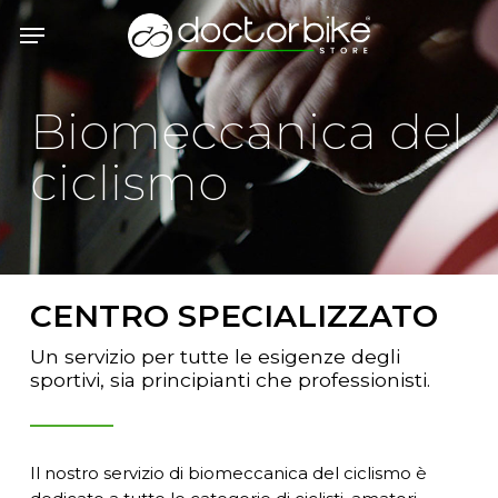
Skip
Menu
to
main
content
Biomeccanica del
ciclismo
CENTRO SPECIALIZZATO
Un servizio per tutte le esigenze degli
sportivi, sia principianti che professionisti.
Il nostro servizio di biomeccanica del ciclismo è