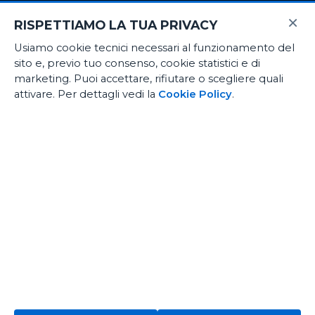
Contatti
×
RISPETTIAMO LA TUA PRIVACY
Usiamo cookie tecnici necessari al funzionamento del
E-Commerce
sito e, previo tuo consenso, cookie statistici e di
Noleggio medio termine
marketing. Puoi accettare, rifiutare o scegliere quali
attivare. Per dettagli vedi la
Cookie Policy
.
Officina certificata
[iub-pp-button]
Biomeccanica ciclismo
Fidelity App
La tua bici certificata