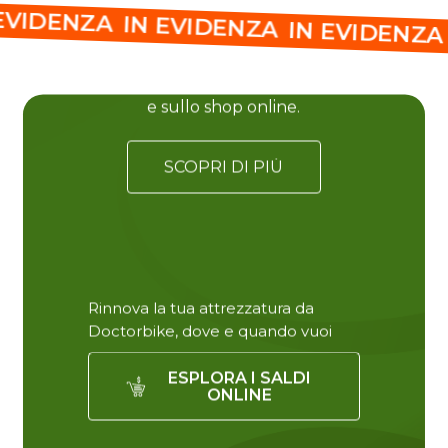
SALDI ESTIVI
 EVIDENZA
IN EVIDENZA
IN EVIDENZ
Le
migliori
offerte
Doctorbike:
sconti
fino
al
40%
su
bici,
accessori
e
abbigliamento. Ti
aspettiamo
in
negozio
e
sullo
shop
online.
SCOPRI DI PIÙ
Rinnova la tua attrezzatura da
Doctorbike, dove e quando vuoi
ESPLORA I SALDI
ONLINE