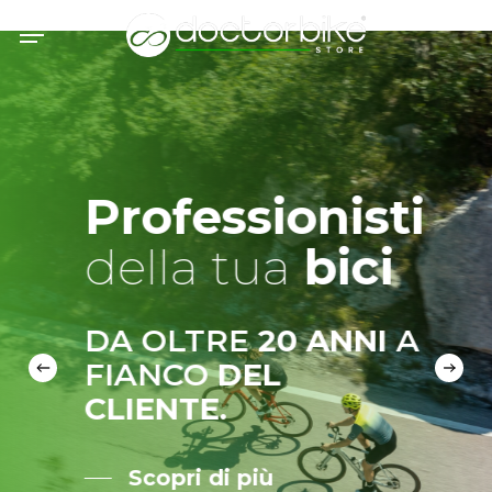
Skip
Menu
to
main
content
Professionisti
della tua
bici
DA OLTRE
20 ANNI
A
FIANCO
DEL
CLIENTE.
Scopri di più