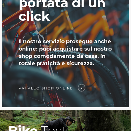
portata di un
click
Il nostro servizio prosegue anche
online: puoi acquistare sul nostro
shop comodamente da casa, in
totale praticità e sicurezza.
VAI ALLO SHOP ONLINE
Bike
Test