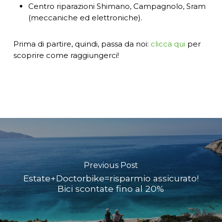
Centro riparazioni Shimano, Campagnolo, Sram
(meccaniche ed elettroniche).
Prima di partire, quindi, passa da noi:
clicca qui
per
scoprire come raggiungerci!
Previous Post
Estate+Doctorbike=risparmio assicurato!
Bici scontate fino al 20%