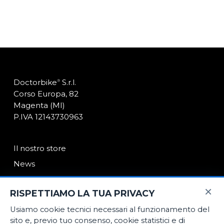
Doctorbike
S.r.l.
®
Corso Europa, 82
Magenta (MI)
P.IVA 12143730963
Il nostro store
News
Contatti
×
RISPETTIAMO LA TUA PRIVACY
Usiamo cookie tecnici necessari al funzionamento del
E-Commerce
sito e, previo tuo consenso, cookie statistici e di