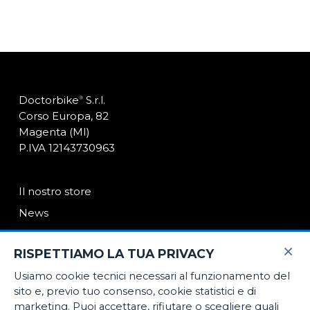
Doctorbike
S.r.l.
®
Corso Europa, 82
Magenta (MI)
P.IVA 12143730963
Il nostro store
News
Contatti
×
RISPETTIAMO LA TUA PRIVACY
Usiamo cookie tecnici necessari al funzionamento del
E-Commerce
sito e, previo tuo consenso, cookie statistici e di
Noleggio medio termine
marketing. Puoi accettare, rifiutare o scegliere quali