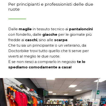
Per principianti e professionisti delle due
ruote
Dalle
maglie
in tessuto tecnico ai
pantaloncini
con fondello, dalle
giacche
per le giornate più
fredde ai
caschi
, sino alle
scarpe
.
Che tu sia un principiante o un veterano, da
Doctorbike trovi tutto quello che ti serve per
viverti al meglio le due ruote.
E se non riesci a comprarlo in negozio
te lo
spediamo comodamente a casa!